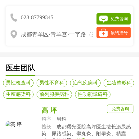
028-87799345
免费咨询
预约挂号
成都青羊区·青羊宫·十字路（来院请提前网上预
医生团队
男性检查科
男性不育科
疝气疾病科
生殖整形科
生殖感染科
前列腺疾病科
性功能障碍科
免费咨询
高 坪
科室：
男科
擅长：
成都曙光医院高坪医生擅长泌尿感
染：尿路感染、睾丸炎、附睾炎、精囊