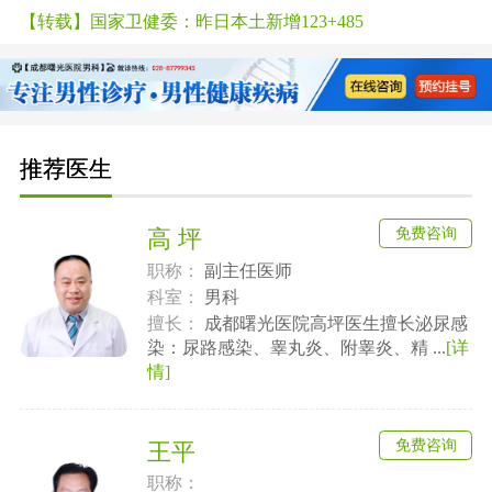
【转载】国家卫健委：昨日本土新增123+485
推荐医生
免费咨询
高 坪
职称：
副主任医师
科室：
男科
擅长：
成都曙光医院高坪医生擅长泌尿感
染：尿路感染、睾丸炎、附睾炎、精 ...
[详
情]
免费咨询
王平
职称：