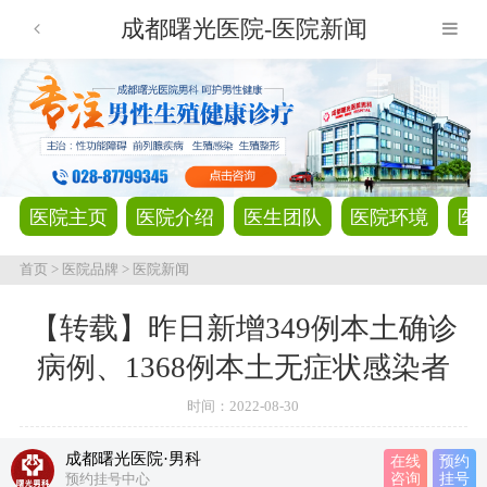
成都曙光医院-医院新闻
医院主页
医院介绍
医生团队
医院环境
医
首页
>
医院品牌
>
医院新闻
【转载】昨日新增349例本土确诊
病例、1368例本土无症状感染者
时间：
2022-08-30
成都曙光医院·男科
在线
预约
预约挂号中心
咨询
挂号